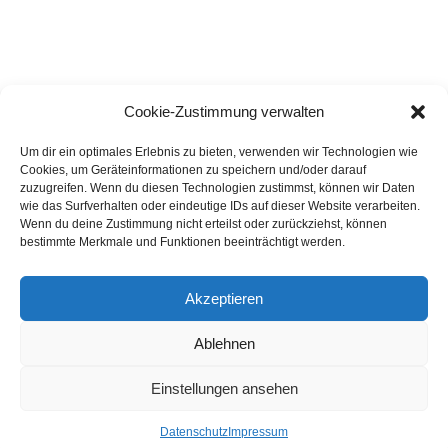
LEMKE GMBH & CO.KG
Cookie-Zustimmung verwalten
Güterstraße 44
26389 Wilhelmshaven
Um dir ein optimales Erlebnis zu bieten, verwenden wir Technologien wie
Cookies, um Geräteinformationen zu speichern und/oder darauf
Mo. – Fr. 8 – 12 Uhr
zuzugreifen. Wenn du diesen Technologien zustimmst, können wir Daten
wie das Surfverhalten oder eindeutige IDs auf dieser Website verarbeiten.
Wenn du deine Zustimmung nicht erteilst oder zurückziehst, können
und nach Vereinbarung
bestimmte Merkmale und Funktionen beeinträchtigt werden.
Telefon:
0 44 21 - 75 80 50
Akzeptieren
E-Mail:
info@lemke-online.de
Ablehnen
© Lemke
2026
Kontakt
Einstellungen ansehen
Datenschutz
Impressum
Datenschutz
Impressum
AGB